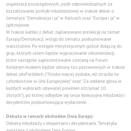
organizacji pozarządowych, osób odpowiedzialnych za
kształtowanie polityki młodzieżowej w trakcie debat o
tematyce "Demokracja i ja" w Kielcach oraz "Europa i ja" w
Jędrzejowie.
W trakcie każdej z debat zaplanowano prelekcję na temat
Europy/Demokracji, wstęp do tematu, podsumowanie
warsztatów. Po wstępie merytorycznym goście dołączą do
grup, których celem będzie wypracowanie rekomendacji,
które następnie zaprezentowane zostaną na forum.
Kolejnym krokiem będzie obrona tez postawionych w trakcie
debat oksfordzkich ("Polska więcej zyskała, niż straciła na
członkostwie w Unii Europejskiej" oraz "Za oddanie głosu w
każdych wyborach obywatel powinien otrzymać 10
złotych"), po której odbędzie się sesja dyskusyjna młodzieży i
decydentów podsumowująca wydarzenie.
Debata w ramach obchodów Dnia Europy:
Debata młodzieży z ekspertami i decydentami. Tematyka
związana z obchodami Dnia Europy.