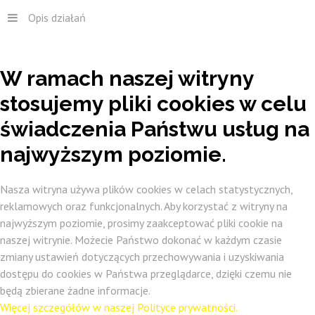
Opis działań
W
ramach
naszej
witryny
stosujemy
pliki
cookies
w
celu
świadczenia
Państwu
usług
na
najwyższym
poziomie.
Nasza witryna używa plików cookies w celach statystycznych,
reklamowych oraz funkcjonalnych. Aby korzystać z witryny na
najwyższym poziomie, prosimy zaakceptować pliki cookie na
naszej witrynie. Możecie Państwo dokonać w każdym czasie
zmiany ustawień dotyczących przechowywania i uzyskiwania
dostępu do cookies w Państwa przeglądarce, dzięki czemu nie
będą zbierane żadne informacje.
Więcej szczegółów w naszej Polityce prywatności.