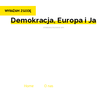
WYRAŻAM ZGODĘ
Demokracja, Europa i Ja
STOWARZYSZENIE EPI
O nas
Opis działań
Home
O nas
Opis działań