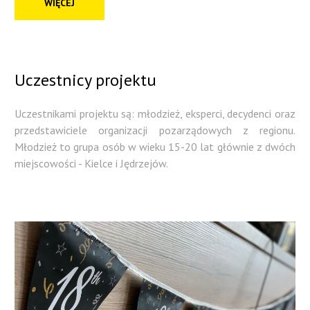
WIĘCEJ
Uczestnicy
projektu
Uczestnikami projektu są: młodzież, eksperci, decydenci oraz
przedstawiciele organizacji pozarządowych z regionu.
Młodzież to grupa osób w wieku 15-20 lat głównie z dwóch
miejscowości - Kielce i Jędrzejów.