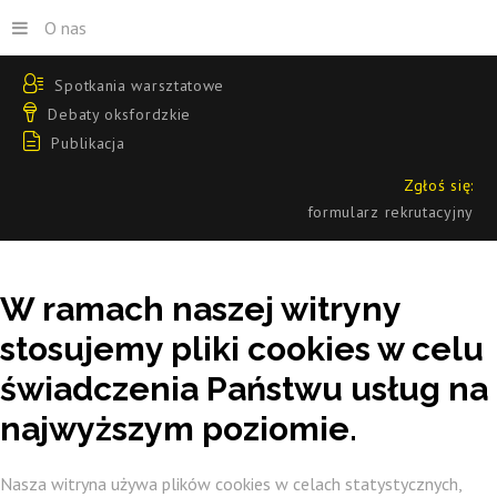
O nas
Spotkania warsztatowe
Debaty oksfordzkie
Publikacja
Zgłoś się:
formularz rekrutacyjny
W
ramach
naszej
witryny
stosujemy
pliki
cookies
w
celu
świadczenia
Państwu
usług
na
najwyższym
poziomie.
Nasza witryna używa plików cookies w celach statystycznych,