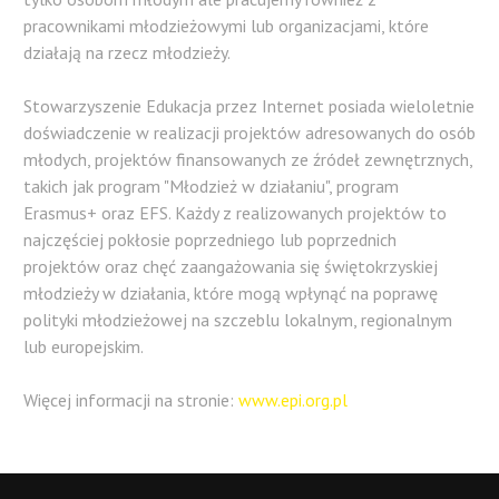
pracownikami młodzieżowymi lub organizacjami, które
działają na rzecz młodzieży.
Stowarzyszenie Edukacja przez Internet posiada wieloletnie
doświadczenie w realizacji projektów adresowanych do osób
młodych, projektów finansowanych ze źródeł zewnętrznych,
takich jak program "Młodzież w działaniu", program
Erasmus+ oraz EFS. Każdy z realizowanych projektów to
najczęściej pokłosie poprzedniego lub poprzednich
projektów oraz chęć zaangażowania się świętokrzyskiej
młodzieży w działania, które mogą wpłynąć na poprawę
polityki młodzieżowej na szczeblu lokalnym, regionalnym
lub europejskim.
Więcej informacji na stronie:
www.epi.org.pl