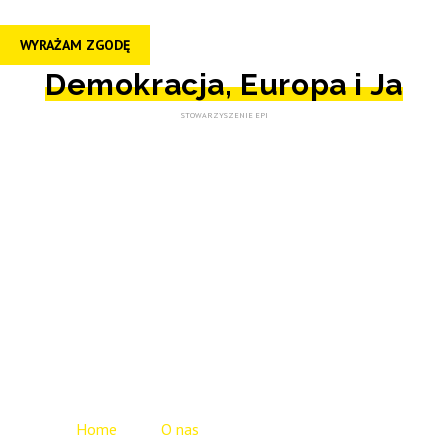
WYRAŻAM ZGODĘ
Demokracja, Europa i Ja
STOWARZYSZENIE EPI
O nas
Realizator
projektu
Home
O nas
Realizator projektu