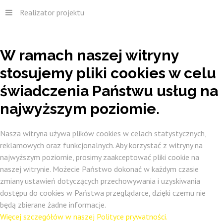
Realizator projektu
W
ramach
naszej
witryny
stosujemy
pliki
cookies
w
celu
świadczenia
Państwu
usług
na
najwyższym
poziomie.
Nasza witryna używa plików cookies w celach statystycznych,
reklamowych oraz funkcjonalnych. Aby korzystać z witryny na
najwyższym poziomie, prosimy zaakceptować pliki cookie na
naszej witrynie. Możecie Państwo dokonać w każdym czasie
zmiany ustawień dotyczących przechowywania i uzyskiwania
dostępu do cookies w Państwa przeglądarce, dzięki czemu nie
będą zbierane żadne informacje.
Więcej szczegółów w naszej Polityce prywatności.